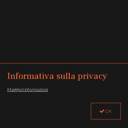
Informativa sulla privacy
All rights reserved -
Privacy e Cookie Policy
Maggiori informazioni
Registered office: Via Milite Ignoto 30, 16038 Santa Margherita Ligure, Italy
Follow us:
OK