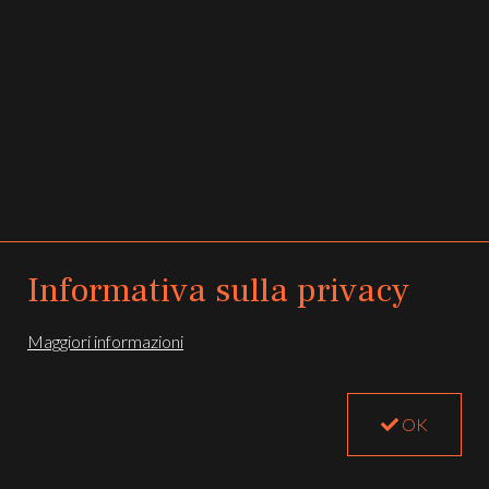
Informativa sulla privacy
All rights reserved -
Privacy e Cookie Policy
Maggiori informazioni
Registered office: Via Milite Ignoto 30, 16038 Santa Margherita Ligure, Italy
Follow us:
OK