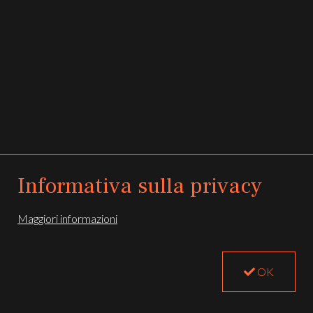
Informativa sulla privacy
All rights reserved -
Privacy e Cookie Policy
Maggiori informazioni
Registered office: Via Milite Ignoto 30, 16038 Santa Margherita Ligure, Italy
Follow us:
OK